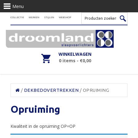
Menu
COLLECTIE
MERKEN
STIJLEN
WEBSHOP
WINKELWAGEN
0 items -
€
0,00
/
DEKBEDOVERTREKKEN
/ OPRUIMING
Opruiming
Kwaliteit in de opruiming OP=OP