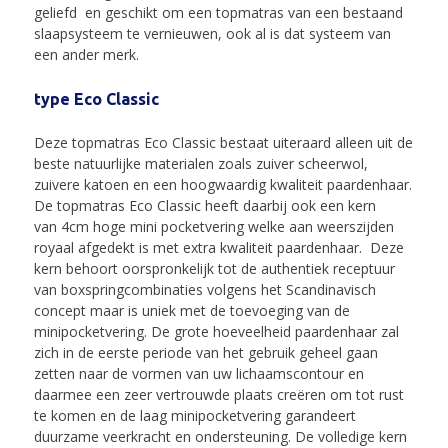
geliefd en geschikt om een topmatras van een bestaand
slaapsysteem te vernieuwen, ook al is dat systeem van
een ander merk.
type Eco Classic
Deze topmatras Eco Classic bestaat uiteraard alleen uit de
beste natuurlijke materialen zoals zuiver scheerwol,
zuivere katoen en een hoogwaardig kwaliteit paardenhaar.
De topmatras Eco Classic heeft daarbij ook een kern
van 4cm hoge mini pocketvering welke aan weerszijden
royaal afgedekt is met extra kwaliteit paardenhaar. Deze
kern behoort oorspronkelijk tot de authentiek receptuur
van boxspringcombinaties volgens het Scandinavisch
concept maar is uniek met de toevoeging van de
minipocketvering. De grote hoeveelheid paardenhaar zal
zich in de eerste periode van het gebruik geheel gaan
zetten naar de vormen van uw lichaamscontour en
daarmee een zeer vertrouwde plaats creëren om tot rust
te komen en de laag minipocketvering garandeert
duurzame veerkracht en ondersteuning. De volledige kern