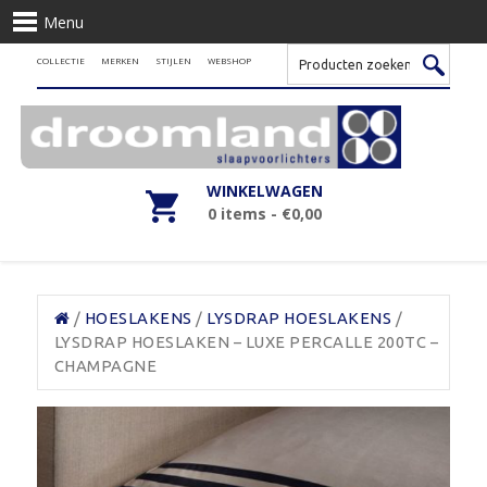
Menu
COLLECTIE
MERKEN
STIJLEN
WEBSHOP
WINKELWAGEN
0 items -
€
0,00
/
HOESLAKENS
/
LYSDRAP HOESLAKENS
/
LYSDRAP HOESLAKEN – LUXE PERCALLE 200TC –
CHAMPAGNE