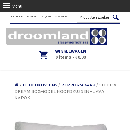
Menu
COLLECTIE
MERKEN
STIJLEN
WEBSHOP
WINKELWAGEN
0 items -
€
0,00
/
HOOFDKUSSENS
/
VERVORMBAAR
/ SLEEP &
DREAM BOXMODEL HOOFDKUSSEN – JAVA
KAPOK